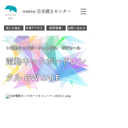
mekke 日光郷土センター
TOP
交通アクセス
採用情報
車いす貸出
お問い合わせ
​＞電動キックボードレンタル GWセール
電動キックボードレン
GW SALE
タル