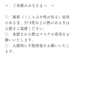
～　ご来館のみなさまへ　～
◇　風邪（くしゃみや咳が出る）症状
のある方、37.5度以上の熱のある方は
入館をご遠慮ください。
◇　来館される際はマスクの着用をお
願いいたします。
◇　入館時に手指消毒をお願いいたし
ます。
◇　お近くの方とできるだけ間隔を開
けてご見学ください。
◇　間近での会話・大声を避けてくだ
さい。
◇　咳エチケット、手洗いなど感染予
Previous
Next
防へのご協力をお願いいたします。
Copyright© 日光木彫りの里工芸センター
（運営：八千代エンジニヤリング株式会社）