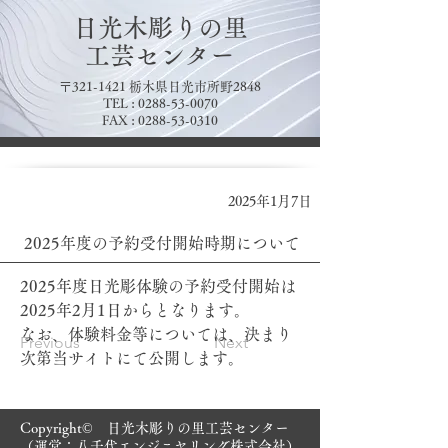
日光木彫りの里
​工芸センター
〒321-1421 栃木県日光市所野2848
TEL :
0288-53-0070
FAX :
0288-53-0310
2025年1月7日
2025年度の予約受付開始時期について
2025年度日光彫体験の予約受付開始は
2025年2月1日からとなります。
なお、体験料金等については、決まり
Previous
Next
次第当サイトにて公開します。
Copyright© 日光木彫りの里工芸センター
（運営：八千代エンジニヤリング株式会社）