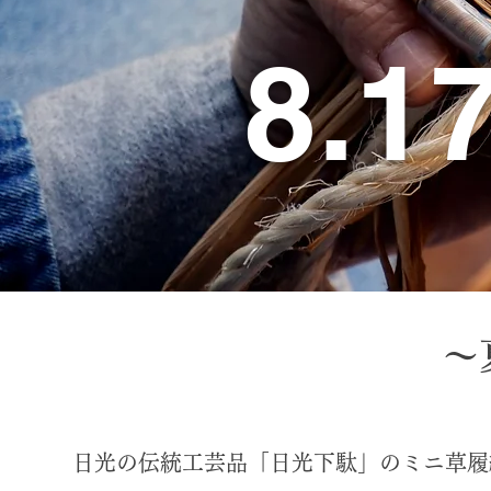
8.1
～
日光の伝統工芸品「日光下駄」のミニ草履