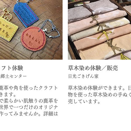
ラフト体験
​草木染め体験／販売
日光郷土センター
日光ごきげん家
鹿革や角を使ったクラフト
草木染め体験ができます。
きます。
物を使った草木染めの手ぬ
で柔らかい肌触りの鹿革を
売しています。
世界で一つだけのオリジナ
作ってみませんか。詳細は