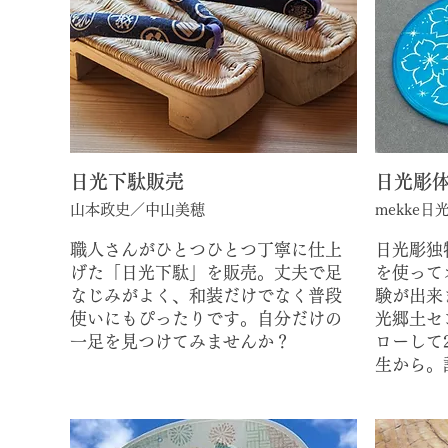
日光下駄販売
​日光彫
​山本政史／中山美穂
mekke
職人さんがひとつひとつ丁寧に仕上
日光彫独
げた「日光下駄」を販売。丈夫で足
を使って
なじみがよく、和装だけでなく普段
験が出来ま
使いにもぴったりです。自分だけの
光郷土セ
一足を見つけてみませんか？
ローして
生から。