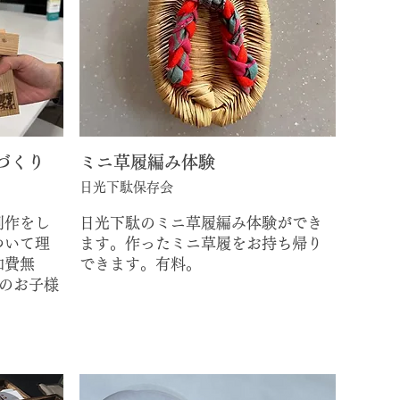
づくり
ミニ草履編み体験
日光下駄保存会
制作をし
日光下駄のミニ草履編み体験ができ
ついて理
ます。作ったミニ草履をお持ち帰り
加費無
できます。有料。
下のお子様