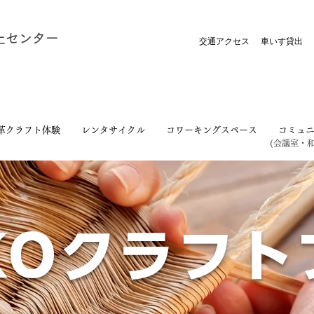
郷土センター
交通アクセス
車いす貸出
革クラフト体験
レンタサイクル
コワーキングスペース
コミュ
​(会議室・
KOクラフト