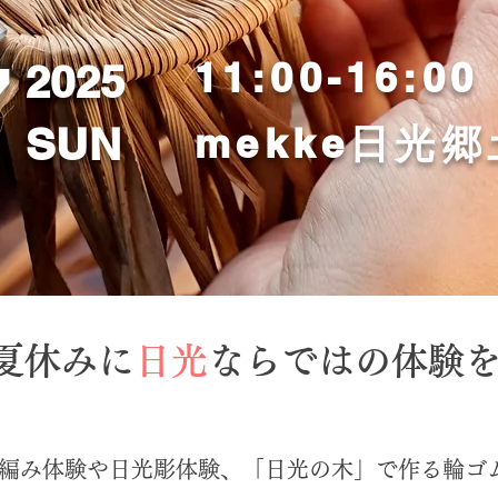
7
11:00-16:00
2025
SUN
mekke日光
夏休みに
日光
ならではの体験
編み体験や日光彫体験、「日光の木」で作る輪ゴ