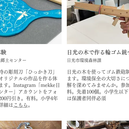
体験
​日光の木で作る輪ゴム銃
日光郷土センター
日光市環境森林課
特の彫刻刀「ひっかき刀」
日光の木を使ってゴム鉄砲
オリジナルの作品を作る体
ます。環境保全の大切さに
す。Instagram「mekke日
解を深めてみませんか。参
ンター」アカウントをフォ
料。先着100個。小学生以
200円引き。有料。小学4年
は保護者同伴必須
詳細は
こちら
。