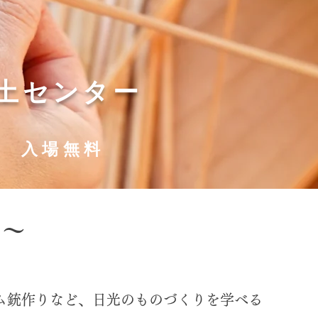
郷土センター
入 場 無 料
を～
ム銃作りなど、日光のものづくりを学べる